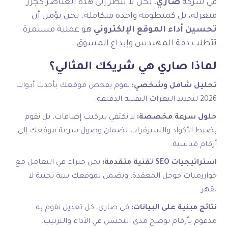
في شركة
صاري
، نحن لا ننظر إلى هذه العناصر كجزر
منعزلة، بل كمنظومة واحدة متكاملة. نحن نؤمن أن
تحسين أداء الموقع الإلكتروني
هو عملية مستمرة
تتطلب دقة المهندس وإبداع المسوق.
لماذا صاري هي شريكك المثالي؟
تحليل شامل وشخصي:
نقوم بفحص موقعك بأحدث أدوات
2026 لتحديد الثغرات التقنية الدقيقة.
حلول سرعة مخصصة:
لا نكتفي بتركيب إضافات، بل نقوم
بضبط الأكواد والسيرفرات لضمان وصول سرعة موقعك إلى
أرقام قياسية.
استراتيجيات SEO تقنية متقدمة:
نحن خبراء في التعامل مع
خوارزميات جوجل المعقدة، ونضمن لموقعك بنية تحتية لا
تقهر.
نتائج مبنية على البيانات:
في صاري، كل تعديل نقوم به
مدعوم بأرقام توضح مدى التحسن في الأداء والترتيب.