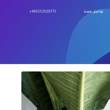
+966552020773
تواصل معنا